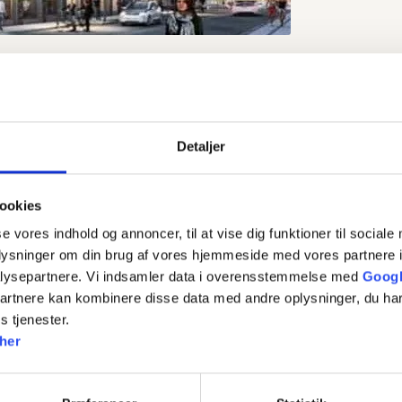
Vi tilbyder bl.a.
Detaljer
Sildebensparket
ookies
Linoleum
se vores indhold og annoncer, til at vise dig funktioner til sociale
Vinyl
oplysninger om din brug af vores hjemmeside med vores partnere i
lysepartnere. Vi indsamler data i overensstemmelse med
Googl
Gulvafslibning
partnere kan kombinere disse data med andre oplysninger, du har
EDB-Installationsgulve
s tjenester.
her