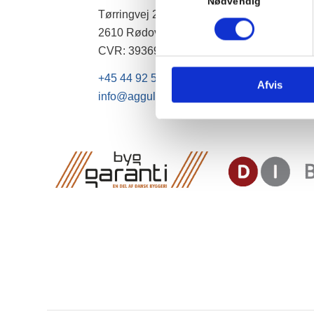
Nødvendig
Tørringvej 20
2610 Rødovre
CVR: 39369842
+45 44 92 50 66
Afvis
info@aggulve.dk