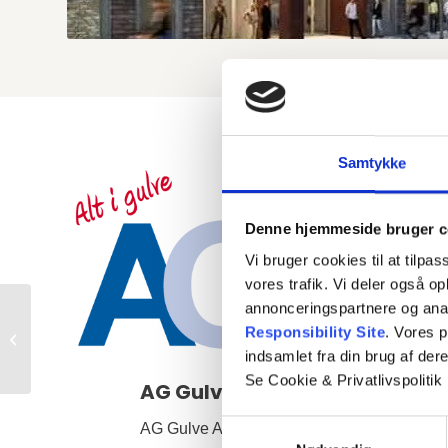
Samtykke
Denne hjemmeside bruger c
Vi bruger cookies til at tilpas
vores trafik. Vi deler også 
annonceringspartnere og ana
Responsibility Site
. Vores 
Toppen i Trekroner
indsamlet fra din brug af dere
Se Cookie & Privatlivspolitik
AG Gulve ApS
Samtykkevalg
AG Gulve ApS