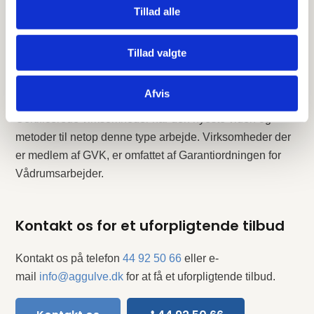
materialer.
Tillad alle
Gulvfirmaer som er certificeret af GVK er garanter for at
Tillad valgte
vådrumsgulve lægges i henhold til alle gældende regler.
GVK besidder den ekspertise, som er gældende indenfor
området.
Afvis
Certificerede virksomheder har den nyeste viden og
metoder til netop denne type arbejde. Virksomheder der
er medlem af GVK, er omfattet af Garantiordningen for
Vådrumsarbejder.
Kontakt os for et uforpligtende tilbud
Kontakt os på telefon
44 92 50 66
eller e-
mail
info@aggulve.dk
for at få et uforpligtende tilbud.