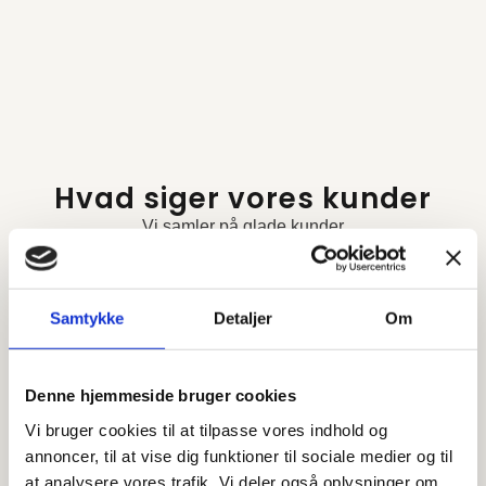
Hvad siger vores kunder
Vi samler på glade kunder
To gode oplevelser
Samtykke
Detaljer
Om
Har to gange brugt AG Gulve til henholdsvis
slibning af en hel lejlighed, inklusiv montering af
vinyl i køkkenenet – henholdsvis en mindre
Denne hjemmeside bruger cookies
opgave med slibning af et værelse.
Vi bruger cookies til at tilpasse vores indhold og
Begge gange har vi været meget tilfredse.
annoncer, til at vise dig funktioner til sociale medier og til
Kommunikationen er god, og
Læs mere
at analysere vores trafik. Vi deler også oplysninger om