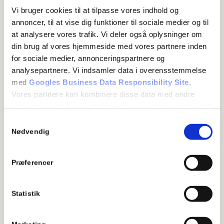
Vi bruger cookies til at tilpasse vores indhold og
Gulvbranchens Vådrums Kontrol (GVK) er en
annoncer, til at vise dig funktioner til sociale medier og til
kontrolordning for vådrum med vinylbelægning.
at analysere vores trafik. Vi deler også oplysninger om
din brug af vores hjemmeside med vores partnere inden
GVK – Gulvbranchens Vådrumskontrol er samtidig en
for sociale medier, annonceringspartnere og
garant for, at gulve i vådrum er udført og lagt i godkendte
analysepartnere. Vi indsamler data i overensstemmelse
materialer.
med
Googles Business Data Responsibility Site
.
Vores partnere kan kombinere disse data med andre
Gulvfirmaer som er certificeret af GVK er garanter for at
oplysninger, du har givet dem, eller som de har indsamlet
vådrumsgulve lægges i henhold til alle gældende regler.
fra din brug af deres tjenester.
Samtykkevalg
GVK besidder den ekspertise, som er gældende indenfor
Se Cookie & Privatlivspolitik
her
Nødvendig
området.
Certificerede virksomheder har den nyeste viden og
Præferencer
metoder til netop denne type arbejde. Virksomheder der
er medlem af GVK, er omfattet af Garantiordningen for
Statistik
Vådrumsarbejder.