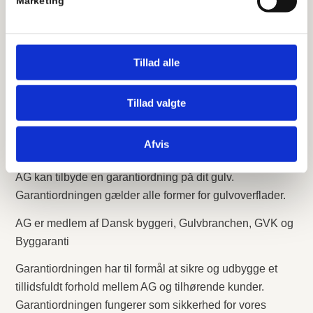
Marketing
Kontakt os for et uforpligtende tilbud
Kontakt os på telefon
44 92 50 66
eller e-
Tillad alle
mail
info@aggulve.dk
for at få et uforpligtende tilbud.
Kontakt os
44 92 50 66
Tillad valgte
Gulve med garanti
Afvis
AG kan tilbyde en garantiordning på dit gulv.
Garantiordningen gælder alle former for gulvoverflader.
AG er medlem af Dansk byggeri, Gulvbranchen, GVK og
Byggaranti
Garantiordningen har til formål at sikre og udbygge et
tillidsfuldt forhold mellem AG og tilhørende kunder.
Garantiordningen fungerer som sikkerhed for vores