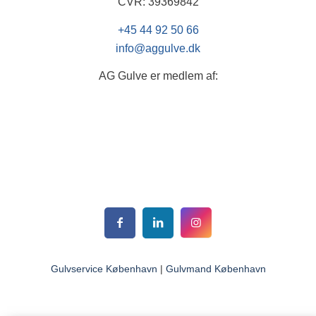
CVR: 39369842
+45 44 92 50 66
info@aggulve.dk
AG Gulve er medlem af:
Gulvservice København
|
Gulvmand København