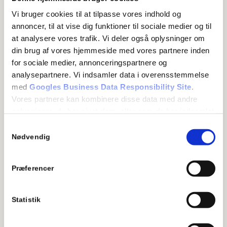
under Byg Garantiordningen
Vi bruger cookies til at tilpasse vores indhold og
annoncer, til at vise dig funktioner til sociale medier og til
Gulvbranchens Vådrums Kontrol (GVK) er en
at analysere vores trafik. Vi deler også oplysninger om
kontrolordning for vådrum med vinylbelægning.
din brug af vores hjemmeside med vores partnere inden
GVK – Gulvbranchens Vådrumskontrol er samtidig en
for sociale medier, annonceringspartnere og
garant for, at gulve i vådrum er udført og lagt i godkendte
analysepartnere. Vi indsamler data i overensstemmelse
med
Googles Business Data Responsibility Site
.
materialer.
Vores partnere kan kombinere disse data med andre
Gulvfirmaer som er certificeret af GVK er garanter for at
oplysninger, du har givet dem, eller som de har indsamlet
vådrumsgulve lægges i henhold til alle gældende regler.
fra din brug af deres tjenester.
Samtykkevalg
GVK besidder den ekspertise, som er gældende indenfor
Se Cookie & Privatlivspolitik
her
Nødvendig
området.
Certificerede virksomheder har den nyeste viden og
Præferencer
metoder til netop denne type arbejde. Virksomheder der
er medlem af GVK, er omfattet af Garantiordningen for
Statistik
Vådrumsarbejder.