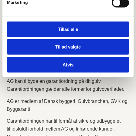
Marketing
Kontakt os for et uforpligtende tilbud
Kontakt os på telefon
44 92 50 66
eller e-
Tillad alle
mail
info@aggulve.dk
for at få et uforpligtende tilbud.
Tillad valgte
Kontakt os
44 92 50 66
Afvis
Gulve med garanti
AG kan tilbyde en garantiordning på dit gulv.
Garantiordningen gælder alle former for gulvoverflader.
AG er medlem af Dansk byggeri, Gulvbranchen, GVK og
Byggaranti
Garantiordningen har til formål at sikre og udbygge et
tillidsfuldt forhold mellem AG og tilhørende kunder.