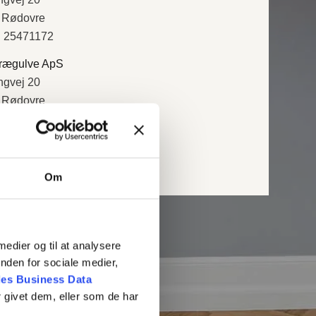
 Rødovre
 25471172
rægulve ApS
ngvej 20
 Rødovre
 39369842
 50 66
@aggulve.dk
Om
 medier og til at analysere
nden for sociale medier,
es Business Data
 givet dem, eller som de har