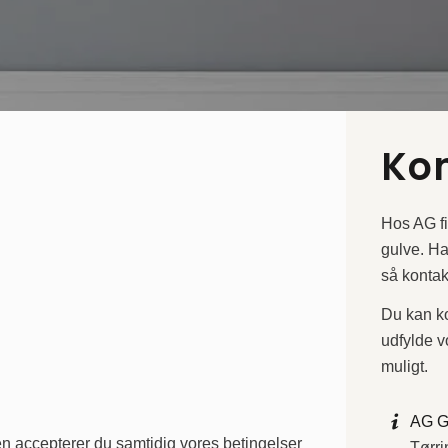
Kon
Hos AG fi
gulve. Ha
så kontak
Du kan ko
udfylde v
muligt.
AG G
n accepterer du samtidig vores betingelser
Tørri