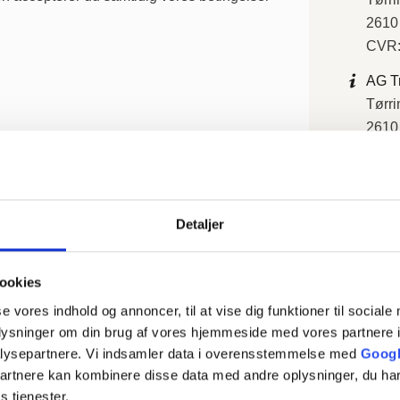
2610
CVR:
AG T
Tørri
2610
CVR:
44 92
info
Detaljer
ookies
se vores indhold og annoncer, til at vise dig funktioner til sociale
oplysninger om din brug af vores hjemmeside med vores partnere i
lysepartnere. Vi indsamler data i overensstemmelse med
Googl
partnere kan kombinere disse data med andre oplysninger, du har
s tjenester.