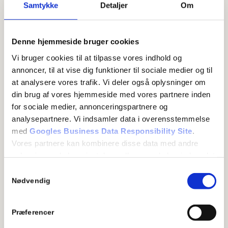
Samtykke
Detaljer
Om
Denne hjemmeside bruger cookies
Vi bruger cookies til at tilpasse vores indhold og
annoncer, til at vise dig funktioner til sociale medier og til
at analysere vores trafik. Vi deler også oplysninger om
din brug af vores hjemmeside med vores partnere inden
for sociale medier, annonceringspartnere og
analysepartnere. Vi indsamler data i overensstemmelse
med
Googles Business Data Responsibility Site
.
Gulvvarme under trægulve
Vores partnere kan kombinere disse data med andre
– nøglen til et komfortabelt
oplysninger, du har givet dem, eller som de har indsamlet
indeklima
fra din brug af deres tjenester.
Samtykkevalg
Se Cookie & Privatlivspolitik
her
Nødvendig
Træ er et naturligt varmt materiale og i
modsætning til de fleste former for fliser og
Præferencer
keramik, er massive trægulve varme og